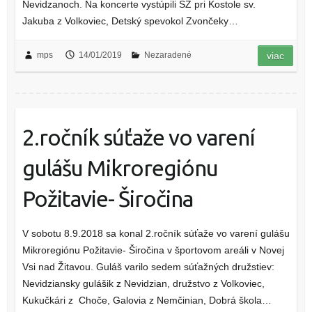
Nevidzanoch. Na koncerte vystúpili SZ pri Kostole sv.
Jakuba z Volkoviec, Detský spevokol Zvončeky…
mps
14/01/2019
Nezaradené
viac
2.ročník súťaže vo varení
gulášu Mikroregiónu
Požitavie- Širočina
V sobotu 8.9.2018 sa konal 2.ročník súťaže vo varení gulášu
Mikroregiónu Požitavie- Širočina v športovom areáli v Novej
Vsi nad Žitavou. Guláš varilo sedem súťažných družstiev:
Nevidziansky gulášik z Nevidzian, družstvo z Volkoviec,
Kukučkári z Choče, Galovia z Nemčinian, Dobrá škola…