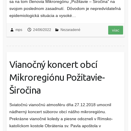
sa na tom členovia Mikroregónu „Požitavie – Širočina“ na
svojom poslednom zasadnutí. Dôvodom je nepredvídateľná
epidemiologická situácia a vysoké…
mps
24/06/2022
Nezaradené
viac
Vianočný koncert obcí
Mikroregiónu Požitavie-
Širočina
Sviatočnú vianočnú atmosféru dňa 27.12.2018 umocnil
nádherný koncert súborov obcí nášho mikroregiónu.
Prekrásne vianočné koledy a piesne odozneli v Rímsko-
katolíckom kostole Obrátenia sv. Pavla apoštola v