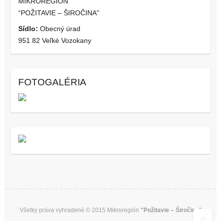
MIKROREGIÓN
“POŽITAVIE – ŠIROČINA"
Sídlo:
Obecný úrad
951 82 Veľké Vozokany
FOTOGALÉRIA
Všetky práva vyhradené © 2015 Mikroregión
"Požitavie – Širočina"